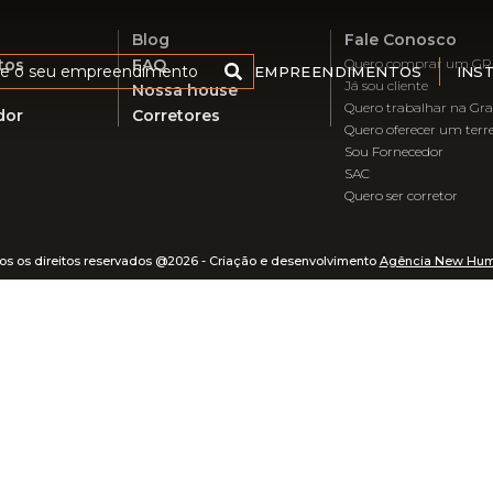
Blog
Fale Conosco
tos
FAQ
Quero comprar um G
re o seu empreendimento
EMPREENDIMENTOS
INS
Já sou cliente
Nossa house
Quero trabalhar na Gra
dor
Corretores
Quero oferecer um terr
Sou Fornecedor
SAC
Quero ser corretor
os os direitos reservados @2026 - Criação e desenvolvimento
Agência New Hu