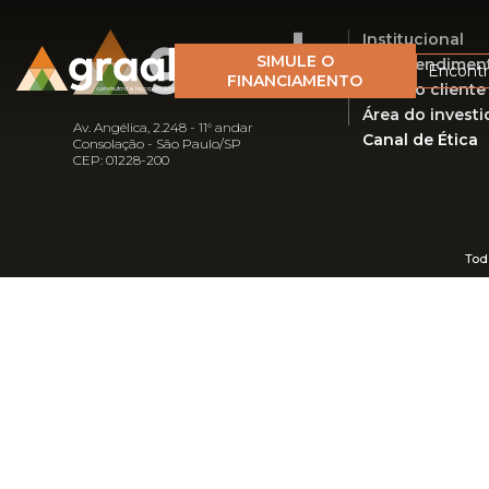
Institucional
SIMULE O
Empreendimen
Encont
FINANCIAMENTO
Área do cliente
Área do investi
Av. Angélica, 2.248 - 11° andar
Canal de Ética
Consolação - São Paulo/SP
CEP: 01228-200
Tod