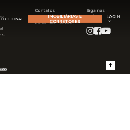
Contatos
Siga nas
redes
IMOBILIÁRIAS E
LOGIN
RAAL
11 3063-5064 (recepção)
TITUCIONAL
CORRETORES
11 97697-9824 (corretor)
al
eno
mans